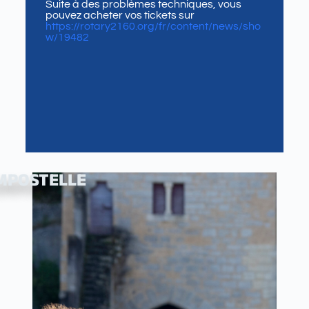
Suite à des problèmes techniques, vous
pouvez acheter vos tickets sur
https://rotary2160.org/fr/content/news/sho
w/19482
MPOSTELLE