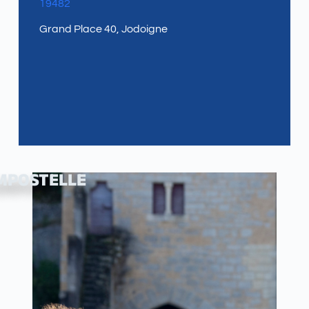
19482
Grand Place 40, Jodoigne
MPOSTELLE