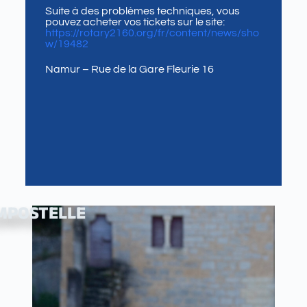
Suite à des problèmes techniques, vous
pouvez acheter vos tickets sur le site:
https://rotary2160.org/fr/content/news/sho
w/19482
Namur – Rue de la Gare Fleurie 16
MPOSTELLE